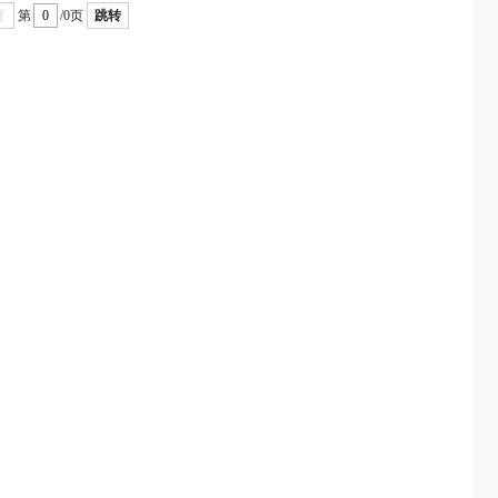
页
第
/0页
跳转