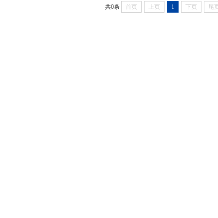
共0条
首页
上页
1
下页
尾